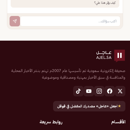
كيف يؤثر هذا علي؟
صحيفة إلكترونية سعودية تم تأسيسها عام 2007م تهتم بنشر الأخبار المحلية
والمنافسة في سبق الأخبار بمهنية ومصداقية وموضوعية
★
اجعل «عاجل» مصدرك المفضل في قوقل
الأقسام
روابط سريعة