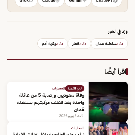
Grok
Claude
Gemini
ChatGPT
وَرَد في الخبر
سلطنة عمان
ظفار
ولاية أدم
مكان
مكان
مكان
اقرأ أيضًا
المحليات
تابع القصة
وفاة سعوديين وإصابة 5 من عائلة
واحدة بعد انقلاب مركبتهم بسلطنة
عُمان
الأحد 5 يوليو 2026
المحليات
نائب وزير الخارجية ينقل تعازي القيادة