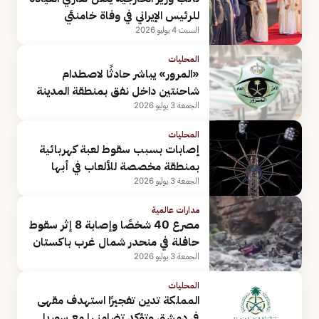
للرئيس الإيراني في وفاة خامنئي
السبت 4 يوليو 2026
المحليات
«المرور» يباشر حادثًا لاصطدام
شاحنتين داخل نفق بمنطقة المدينة
الجمعة 3 يوليو 2026
المحليات
إصابات بسبب سقوط لعبة كهربائية
بمنطقة مخصصة للألعاب في أبها
الجمعة 3 يوليو 2026
مدارات عالمية
مصرع 40 شخصًا وإصابة 8 إثر سقوط
حافلة في منحدر شمال غرب باكستان
الجمعة 3 يوليو 2026
المحليات
المملكة تدين تفجيرًا استهدف مقهى
في دمشق وتؤكد تضامنها مع سوريا