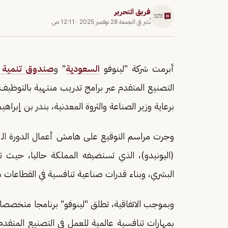
فريق التحرير
نُشر في
الجمعة 28 نوفمبر 2025
·
12:11 ص
أبرمت شركة "لينوفو
السعودية
" و
صندوق تنمية ال
برعاية وزير الصناعة والثروة المعدنية، بندر بن إبراهي
وجرت مراسم التوقيع على هامش أعمال الدورة الـ 21 للمؤتمر العام ل
(اليونيدو)، الذي تستضيفه المملكة حاليا، حيث ت
البشري، وبناء قدرات صناعية تنافسية في القطاعات ذا
وبموجب الاتفاقية، تطلق "لينوفو" برنامجا متخصصا 
بمهارات تنافسية عالمية للعمل في التصنيع المتقدم،