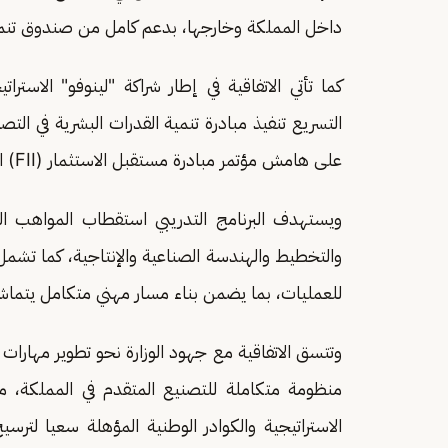
داخل المملكة وخارجها، بدعم كامل من صندوق تنمية 
كما تأتي الاتفاقية في إطار شراكة "لينوفو" الاسترا
التسريع تنفيذ مبادرة تنمية القدرات البشرية في التص
على هامش مؤتمر مبادرة مستقبل الاستثمار (FII) الشهر الماضي.
ويستهدف البرنامج التدريبي استقطاب المواهب ا
والتخطيط والهندسة الصناعية والإنتاجية، كما تشمل ال
للعمليات، بما يضمن بناء مسار مهني متكامل يتما
وتتسق الاتفاقية مع جهود الوزارة نحو تطوير مهارات 
منظومة متكاملة للتصنيع المتقدم في المملكة، مست
الاستراتيجية والكوادر الوطنية المؤهلة سعيا لترسي