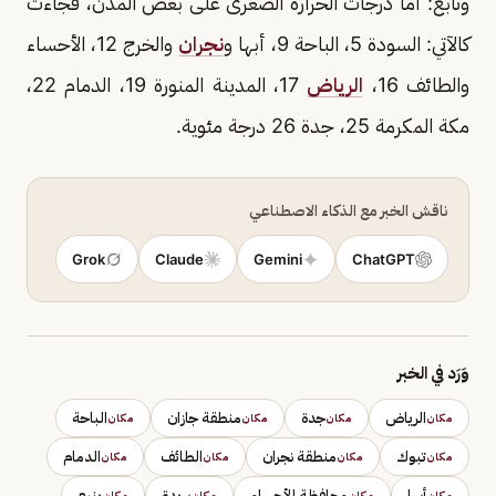
وتابع: أما درجات الحرارة الصغرى على بعض المدن، فجاءت
كالآتي: السودة 5، الباحة 9، أبها و
نجران
والخرج 12، الأحساء
والطائف 16،
الرياض
17، المدينة المنورة 19، الدمام 22،
مكة المكرمة 25، جدة 26 درجة مئوية.
ناقش الخبر مع الذكاء الاصطناعي
Grok
Claude
Gemini
ChatGPT
وَرَد في الخبر
الرياض
جدة
منطقة جازان
الباحة
مكان
مكان
مكان
مكان
تبوك
منطقة نجران
الطائف
الدمام
مكان
مكان
مكان
مكان
أبها
محافظة الأحساء
بريدة
ينبع
مكان
مكان
مكان
مكان