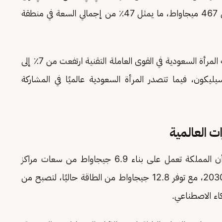
وفي جانب تمكين المرأة، أوضح السواحه أن مشاركة المرأة السعودية في القوى العاملة التقنية ارتفعت من 7٪ إلى
سيليكون، فيما تتصدر المرأة السعودية عالميًا في المشاركة
ت العالمية
وفيما يخص البنية التحتية، أشار «السواحه» إلى أن المملكة تعمل على بناء 6.9 جيجاواط من سعات مراكز
البيانات بحلول 2034، تبدأ بـ 3 جيجاواط بحلول 2030، مع توفر 12.8 جيجاواط من الطاقة حاليًا، لتصبح من
كاء الاصطناعي.