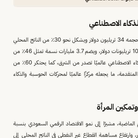
لذكاء الاصطناعي
وأضاف «السواحه» أن الشرق يمثل اليوم اقتصادًا حجمه 34 تريليون دولار ويشكل نحو 30٪ من الناتج المحلي
الإجمالي العالمي، بالإضافة إلى اقتصاد رقمي بقيمة 10 تريليونات دولار، ويضم 3.7 مليارات نسمة تمثل 46٪ من
سكان العالم. وبيّن أن 82٪ من براءات اختراع الذكاء الاصطناعي عالميًا تصدر من الشرق، كما يحتكر 60٪ من
تصنيع الشرائح المتقدمة، ما يجعله مركزًا عالميًا لمحركات الحوسبة والذكاء
وتمكين المرأة
لماضية، مشيرًا إلى نمو الاقتصاد الرقمي السعودي بنسبة
أعوام ليصل إلى 139 مليار دولار، وارتفاع مساهمة القطاع غير النفطي في الناتج المحلي إلى