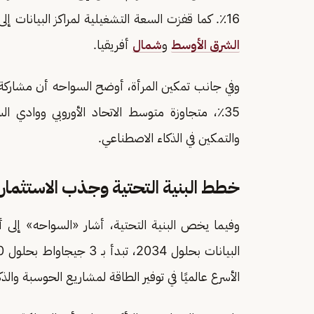
16٪. كما قفزت السعة التشغيلية لمراكز البيانات إلى 467 ميجاواط، ما يمثل 47٪ من إجمالي السعة في منطقة
الشرق الأوسط
و
شمال
أفريقيا.
35٪، متجاوزة متوسط الاتحاد الأوروبي ووادي ال
والتمكين في الذكاء الاصطناعي.
خطط البنية التحتية وجذب الاستثمارا
الأسرع عالميًا في توفير الطاقة لمشاريع الحوسبة والذ