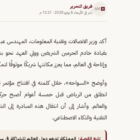
فريق التحرير
نُشر في
الأربعاء 8 يوليو 2026
·
12:21 م
أكد وزير الاتصالات وتقنية المعلومات، المهندس عب
بقيادة خادم الحرمين الشريفين وولي العهد نحو بن
وإتاحة في العالم، مما يعزز مكانتها شريكًا موثوقًا ل
وأوضح «السواحه»، خلال كلمته في افتتاح مؤتمر LEAP East 2026 في
انطلق من الرياض قبل خمسة أعوام أصبح حركة تق
والعالم. وأشار إلى أن انتقال هذه المبادرة إل
التقنية والذكاء الاصطناعي.
تابع القصة:
المملكة تدعو دول العالم للشراكة في س