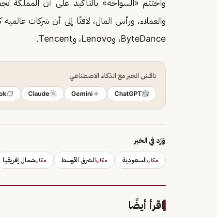
واختتم «السواحه» بالتأكيد على أن المملكة تجمع
والعملاء، ورأس المال، لافتًا إلى أن شركات عالمية 
ByteDance، وLenovo، وTencent.
ناقش الخبر مع الذكاء الاصطناعي
ok
Claude
Gemini
ChatGPT
وَرَد في الخبر
السعودية
الشرق الأوسط
شمال إفريقيا
مكان
مكان
مكان
اقرأ أيضًا