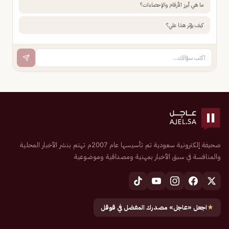
ما هي أبرز الأرقام والإحصاءات؟
كيف يؤثر هذا علي؟
صحيفة إلكترونية سعودية تم تأسيسها عام 2007م تهتم بنشر الأخبار المحلية
والمنافسة في سبق الأخبار بمهنية ومصداقية وموضوعية
★
اجعل «عاجل» مصدرك المفضل في قوقل