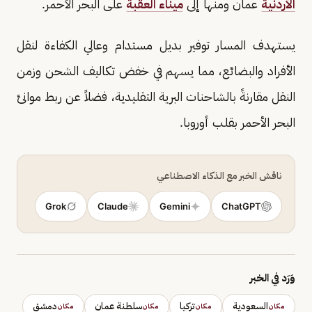
الأردنية
عمان ومنها إلى
ميناء العقبة
على البحر الأحمر.
يستهدف المسار توفير بديل مستدام وعالي الكفاءة لنقل
الأفراد والبضائع، مما يسهم في خفض تكاليف الشحن وزمن
النقل مقارنةً بالشاحنات البرية التقليدية، فضلاً عن ربط موانئ
البحر الأحمر بقلب أوروبا.
ناقش الخبر مع الذكاء الاصطناعي
Grok
Claude
Gemini
ChatGPT
وَرَد في الخبر
السعودية
تركيا
سلطنة عمان
دمشق
مكان
مكان
مكان
مكان