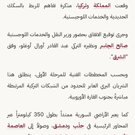
وقعت
المملكة
و
تركيا
، مذكرة تفاهم للربط بالسكك
الحديدية والخدمات اللوجيستية.
وجرى توقيع الاتفاق بحضور وزير النقل والخدمات اللوجستية
صالح الجاسر
ونظيره التركي عبد القادر أورال أوغلو، وفق
"
الشرق
".
وبحسب المخططات الفنية للمرحلة الأولى، ينطلق هذا
الشريان البري العابر للحدود من الشبكات التركية المرتبطة
مباشرةً بجنوب القارة الأوروبية.
كما يعبر الأراضي السورية ممتداً بطول 350 كيلومتراً عبر
المحاور الرئيسية في
حلَب
و
دمشق
، وصولاً إلى
العاصمة