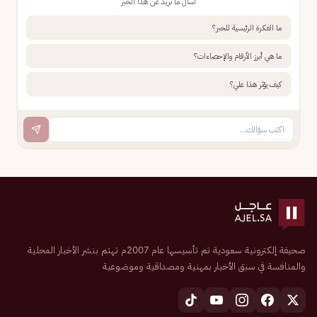
اسأل ما تريد عن هذا الخبر
ما الفكرة الرئيسية للخبر؟
ما هي أبرز الأرقام والإحصاءات؟
كيف يؤثر هذا علي؟
صحيفة إلكترونية سعودية تم تأسيسها عام 2007م تهتم بنشر الأخبار المحلية
والمنافسة في سبق الأخبار بمهنية ومصداقية وموضوعية