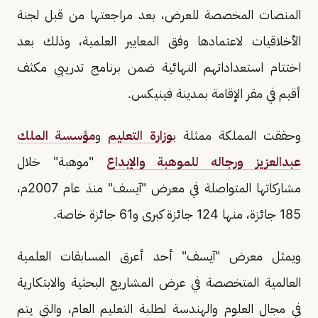
المنصات المخصصة للعرض، بعد مراجعتها من قبل لجنة
الأخلاقيات لاعتمادها وفق المعايير العلمية، وذلك بعد
اختتام استعداداتهم النهائية ضمن برنامج تدريبي مكثف
أقيم في مقر الإقامة بمدينة فينيكس.
وحققت المملكة ممثلة ب
وزارة التعليم
و
مؤسسة الملك
عبدالعزيز ورجاله للموهبة والإبداع
"موهبة" خلال
مشاركاتها المتواصلة في معرض "آيسف" منذ عام 2007م،
185 جائزة، منها 124 جائزة كبرى و61 جائزة خاصة.
ويمثل معرض "آيسف" أحد أعرق المسابقات العلمية
العالمية المتخصصة في عرض المشاريع البحثية والابتكارية
في مجال العلوم والهندسة لطلبة التعليم العام، والتي يتم