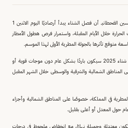
أوضح المتحدث الرسمي للمركز الوطني للأرصاد حسين القحطانيـ أن فصل الشتاء يبدأ أرصاديًا اليوم الاثنين 1
في درجات الحرارة خلال الأيام المقبلة، واستمرار فرص هطول الأمطار
عة متوقع تأثرها بالجولة المطرية الأولى لهذا الموسم.
وأضاف القحطاني أن المؤشرات الأولية تشير إلى أن شتاء 2025 سيكون باردًا بشكل عام دون موجات قوية أو
ى المناطق الشمالية والشرقية والوسطى خلال الشهر المقبل
المطرية في المملكة، خصوصًا على المناطق الشمالية وأجزاء
لعام حول المعدل أو أعلى بقليل.
ن تكون معتدلة وجميلة نهارًا، مع انخفاض ملحوظ في درجات