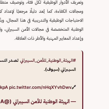
وتعريف الأدوار الوظيفية لكل فئة، وتوصيف متط
ومجالات الكفاءة، كما يُعد دليلًا مرجعيًا لإعداد ك
الاحتياجات الوظيفية والتدريبية في هذا المجال، ويأ
الوطنية المتخصصة في مجالات الأمن السيبراني، والم
وإعداد المعايير المهنية والأطر ذات العلاقة.
#الهيئة_الوطنية_للأمن_السيبراني
تصدر النسخ
السيبراني (سيوف).
hkpA
pic.twitter.com/nHqXYvhDwv
🔗
— الهيئة الوطنية للأمن السيبراني (@NCA_KSA)