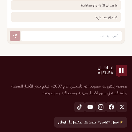
ما هي أبرز الأرقام والإحصاءات؟
كيف يؤثر هذا علي؟
صحيفة إلكترونية سعودية تم تأسيسها عام 2007م تهتم بنشر الأخبار المحلية
والمنافسة في سبق الأخبار بمهنية ومصداقية وموضوعية
★
اجعل «عاجل» مصدرك المفضل في قوقل