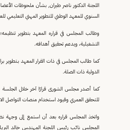
اللجنة الدكتور ناصر طيران, بشأن ملحوظات الأعضاء 
السنوي للمعهد الوطني للتطوير المهني التعليمي للعام المالي 47
وطالب المجلس في قراره المعهد بتطوير تنظيمه؛ 
التشغيلية، ويدعم تحقيق أهدافه.
كما طالب المجلس في ذات القرار المعهد بـتطوير برا
الدولية ذات الصلة.
كما أصدر مجلس الشورى قرارًا آخر خلال الجلسة
للتحقق العمري وقيود استخدام منصات التواصل الاجتماع
واتخذ المجلس قراره بعد أن استمع إلى وجهة نظر ل
المجلس نائب رئيس اللجنة المهندس خالد البريك