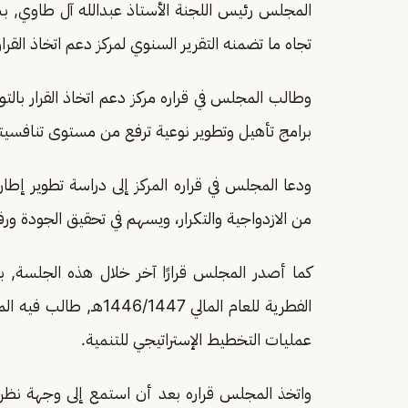
المجلس رئيس اللجنة الأستاذ عبدالله آل طاوي, ب
تجاه ما تضمنه التقرير السنوي لمركز دعم اتخاذ القرار للعام الما
وطالب المجلس في قراره مركز دعم اتخاذ القرار بال
برامج تأهيل وتطوير نوعية ترفع من مستوى تنافسيتها
ودعا المجلس في قراره المركز إلى دراسة تطوير إطا
من الازدواجية والتكرار، ويسهم في تحقيق الجودة ورفع
كما أصدر المجلس قرارًا آخر خلال هذه الجلسة, بش
الفطرية للعام المالي 447
عمليات التخطيط الإستراتيجي للتنمية.
واتخذ المجلس قراره بعد أن استمع إلى وجهة نظر لج