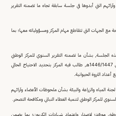
وآرائهم التي أبدوها في جلسة سابقة تجاه ما تضمنه التقرير
ة مع الجهات التي تتقاطع مهام المركز ومسؤولياته معها؛ بما
ه الجلسة, بشأن ما تضمنه التقرير السنوي للمركز الوطني
لتنمية الغطاء النباتي ومكافحة التصحر للعام المالي 1446/1447هـ, طالب فيه المركز بتحديد الاحتياج الحالي
عداد الثروة الحيوانية.
نة المياه والزراعة والبيئة بشأن ملحوظات الأعضاء وآرائهم
لسنوي للمركز الوطني لتنمية الغطاء النباتي ومكافحة التصحر.
طني موحّد؛ لإصدار واعتماد شهادات الكربون؛ بما يضمن