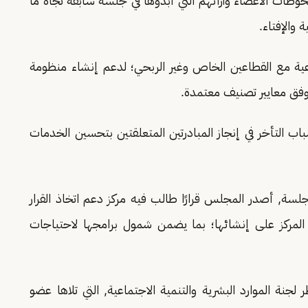
وظات الأعضاء وآرائهم التي أبدوها في جلسة سابقة تجاه ما
 والإفتاء.
وعية مع القطاعين الخاص وغير الربحي؛ لدعم إنشاء منظومة
 وفق معايير تصنيف معتمدة.
اب التأخر في إنجاز المبادرتين المتعلقتين بتحسين الخدمات
سة, أصدر المجلس قرارًا طالب فيه مركز دعم اتخاذ القرار
مل المركز على إنشائها؛ بما يضمن شمول برامجها لاحتياجات
نة الموارد البشرية والتنمية الاجتماعية, التي تلاها عضو