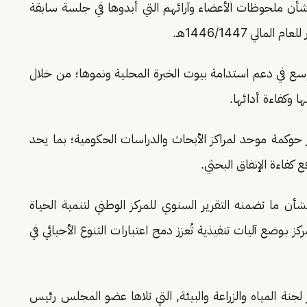
شأن ملحوظات الأعضاء وآرائهم التي أبدوها في جلسة سابقة
لي 1446/1447هـ.
توسع في دعم استدامة بيوت الخبرة المحلية ونموها؛ من خلال
 وكفاءة أدائها.
ر حوكمة موحد لمراكز الأبحاث والدراسات الحكومية؛ بما يحد
 كفاءة الإنفاق البحثي.
أن ما تضمنه التقرير السنوي للمركز الوطني لتنمية الحياة
1446/1هـ, طالب فيه المركز بـوضع آليات تنفيذية تُعزز دمج اعتبارات التنوع الأحيائي في
نة المياه والزراعة والبيئة, التي تلاها عضو المجلس رئيس