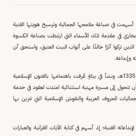
ٌ أسهمت في صياغة ملامحها الجمالية وترسيخ هويتها الفنية
 بخاري في مقدمة تلك الأسماء التي ارتبطت بصناعة الكسوة
 الذين تركوا أثرًا خالدًا على أثواب البيت العتيق، واستحق أن
 وإبداعه.
وُلد عبدالرحيم أمين بخاري في مكة المكرمة عام 1335هـ، ونشأ في بيئةٍ عُرفت باهتمامها بالفنون الإسلامية
 أن تتحول إلى مسيرة مهنية استثنائية امتدت لعقود في خدمة
اليات الحروف العربية والنقوش الإسلامية التي تتزين بها
داعاته الفنية؛ إذ أسهم في كتابة الآيات القرآنية والعبارات