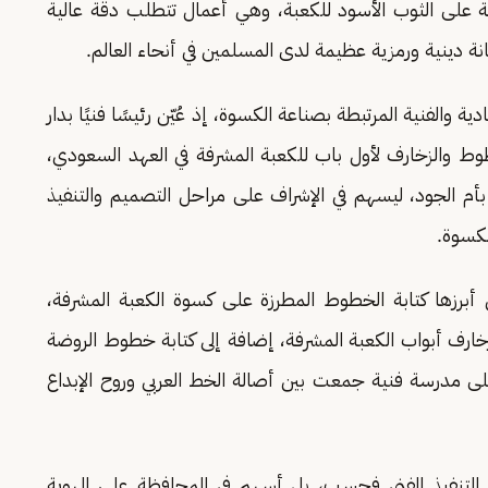
فضة على الثوب الأسود للكعبة، وهي أعمال تتطلب دقة عالية
نة دينية ورمزية عظيمة لدى المسلمين في أنحاء العالم.
ة والفنية المرتبطة بصناعة الكسوة، إذ عُيّن رئيسًا فنيًا بدار
طوط والزخارف لأول باب للكعبة المشرفة في العهد السعودي،
بأم الجود، ليسهم في الإشراف على مراحل التصميم والتنفيذ
الكسوة.
 أبرزها كتابة الخطوط المطرزة على كسوة الكعبة المشرفة،
خارف أبواب الكعبة المشرفة، إضافة إلى كتابة خطوط الروضة
على مدرسة فنية جمعت بين أصالة الخط العربي وروح الإبداع
 التنفيذ الفني فحسب، بل أسهم في المحافظة على الهوية