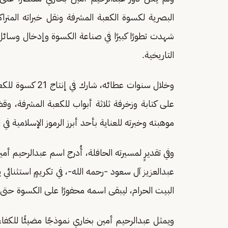
البصرية لكسوة الكعبة المشرفة ونقل خبراته المترا
شهدت تطورًا كبيرًا في صناعة الكسوة وإدخال وسائل
التاريخية.
وخلال سنوات عطائ
على كتابة وزخرفة ثلاثة أبواب للكعبة المشرفة، وق
موهبته وخبرته للعناية بأحد أبرز الرموز الإسلامية في ا
وفي تقديرٍ لمسيرته الحافلة، أُدرج اسم عبدالرحيم 
عبدالعزيز آل سعود -رحمه الله-، في تكريمٍ استثن
البيت الحرام، ليبقى اسمه محفورًا على الكسوة حتى ا
ويمثل عبدالرحيم أمين بخاري نموذجًا مضيئًا للكف