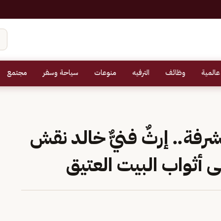
عالمية
وظائف
الترفيه
منوعات
سياحة وسفر
مجتمع
فة.. إرثٌ فنيٌّ خالد نقش
أثواب البيت العتيق