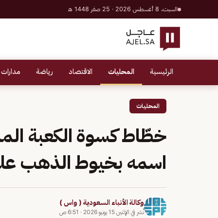
السبت، 8 أغسطس 2026 · 25 صفر 1448 هـ
الرئيسية
المحليات
الاقتصاد
رياضة
مدارات 
المحليات
خطّاط كسوة الكعبة المشر
اسمه بخيوط الذهب على 
وكالة الأنباء السعودية ( واس )
نُشر في
الإثنين 15 يونيو 2026
·
6:51 ص