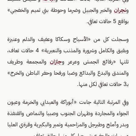
و
نجران
والخبر والجبيل وضرما وحوطة بني تميم والخفجي»
بواقع 5 حالات تعافي.
وسجلت كل من «الأسياج وسكاكا وعفيف والدلم وعنيزة
وبقيق والكامل وشرورة والمذنب والنعيرية» 4 حالات تعاف،
تلتها «رفائع الجمش وعرعر و
جازان
والمجمعة وطريف
والمندق والبدع والبدائع وضبا ورفحا وحفر الباطن والخرج»
بـ3 حالات تعافي لكل منها.
وفي المرتبة التالية جاءت «أبوراكة والعيدابي والخرمة وعيون
الجواء والمجاردة وظهران الجنوب وصبيا والنماص والقنفذة
وبدر وأملج وطبرجل والمزاحمية وتمير والبكيرية وقرةي العليا
وسيهات والجفر» بتسجيل كل منها حالتي تعاف.