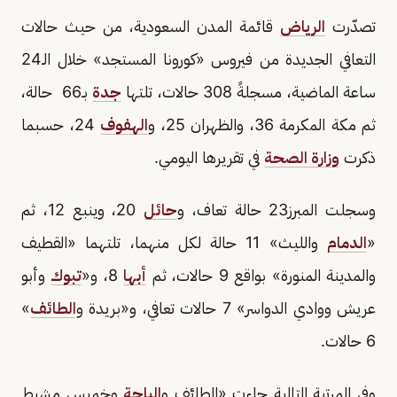
تصدّرت
الرياض
قائمة المدن السعودية، من حيث حالات
التعافي الجديدة من فيروس «كورونا المستجد» خلال الـ24
ساعة الماضية، مسجلةً 308 حالات، تلتها
جدة
بـ66 حالة،
ثم مكة المكرمة 36، والظهران 25، و
الهفوف
24، حسبما
ذكرت
وزارة الصحة
في تقريرها اليومي.
وسجلت المبرز23 حالة تعاف، و
حائل
20، وينبع 12، ثم
«
الدمام
والليث» 11 حالة لكل منهما، تلتهما «القطيف
والمدينة المنورة» بواقع 9 حالات، ثم
أبها
8، و«
تبوك
وأبو
عريش ووادي الدواسر» 7 حالات تعافي، و«بريدة و
الطائف
»
6 حالات.
وفي المرتبة التالية جاءت «الطائف و
الباحة
وخميس مشيط