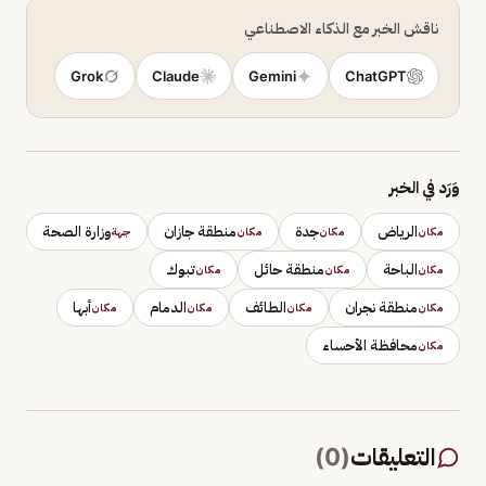
ناقش الخبر مع الذكاء الاصطناعي
Grok
Claude
Gemini
ChatGPT
وَرَد في الخبر
الرياض
جدة
منطقة جازان
وزارة الصحة
مكان
مكان
مكان
جهة
الباحة
منطقة حائل
تبوك
مكان
مكان
مكان
منطقة نجران
الطائف
الدمام
أبها
مكان
مكان
مكان
مكان
محافظة الأحساء
مكان
التعليقات
(
0
)