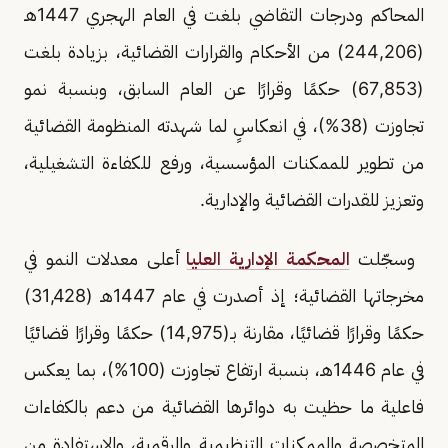
المحاكم ودرجات التقاضي بلغت في العام الهجري 1447هـ
(244,206) من الأحكام والقرارات القضائية، بزيادة بلغت
(67,853) حكمًا وقرارًا عن العام السابق، وبنسبة نمو
تجاوزت (38%)، في انعكاسٍ لما شهدته المنظومة القضائية
من تطوير للممكنات المؤسسية، ورفع للكفاءة التشغيلية،
وتعزيز للقدرات القضائية والإدارية.
وسجّلت
المحكمة الإدارية العليا
أعلى معدلات النمو في
مخرجاتها القضائية؛ إذ أصدرت في عام 1447هـ (31,428)
حكمًا وقرارًا قضائيًا، مقارنة بـ(14,975) حكمًا وقرارًا قضائيًا
في عام 1446هـ، بنسبة ارتفاع تجاوزت (100%)، بما يعكس
فاعلية ما حظيت به دوائرها القضائية من دعم بالكفاءات
المتخصصة والممكنات التنظيمية والرقمية، والاستفادة من