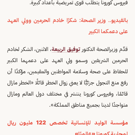
فيروس كورونا يتطلب قوى تمريضية بأعداد كبيرة.
بالفيديو.. وزير الصحة: شكرًا خادم الحرمين وولي العهد
على دعمكما الكبير
قدّم وزيرالصحة الدكتور
توفيق الربيعة
، الاثنين، الشكر لخادم
الحرمين الشريفين وسمو ولي العهد على دعمهما الكبير
للحفاظ على صحة وسلامة المواطنين والمقيمين، مؤكدًا أن
رفع منع التجول جزئيًّا لا يعني زوال الخطر قائلًا «الخطر مازال
قائمًا، وفيروس كورونا ينتشر في مختلف دول العالم ومازال
متواجدًا لدينا بجميع مناطق المملكة».
مؤسسة الوليد للإنسانية تخصص 122 مليون ريال
لمحاربة كورونا «عالميًا»