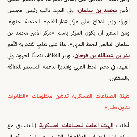
الأمير
محمد بن سلمان
، ولي العهد نائب رئيس مجلس
الوزراء وزير الدفاع، على مركز «دار القلم» بالمدينة المنورة،
ومن المقرر أن يكون المركز باسم «مركز الأمير محمد بن
سلمان العالمي للخط العربي»، بناءً على طلبٍ تقدم به الأمير
بدر بن عبدالله بن فرحان
، وزير الثقافة، تثمينًا لجهود ولي
العهد، في دعم الخط العربي وتقديرًا لدعمه المستمر للثقافة
والمثقفين.
هيئة الصناعات العسكرية تدشن منظومات «الطائرات
بدون طيار»
أعلنت
الهيئة العامة للصناعات العسكرية
(بالتنسيق مع
شركة إنترا للتقنيات الدفاعية)، الاثنين، عن تدشين أعمال