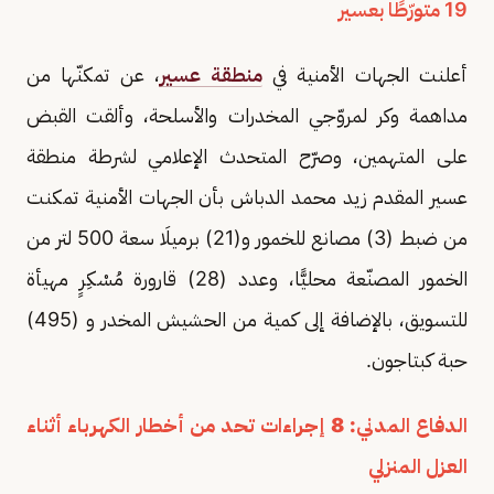
19 متورّطًا بعسير
أعلنت الجهات الأمنية في
منطقة عسير
، عن تمكنّها من
مداهمة وكر لمروّجي المخدرات والأسلحة، وألقت القبض
على المتهمين، وصرّح المتحدث الإعلامي لشرطة منطقة
عسير المقدم زيد محمد الدباش بأن الجهات الأمنية تمكنت
من ضبط (3) مصانع للخمور و(21) برميلَا سعة 500 لتر من
الخمور المصنّعة محليًّا، وعدد (28) قارورة مُسْكِرٍ مهيأة
للتسويق، بالإضافة إلى كمية من الحشيش المخدر و (495)
حبة كبتاجون.
الدفاع المدني: 8 إجراءات تحد من أخطار الكهرباء أثناء
العزل المنزلي