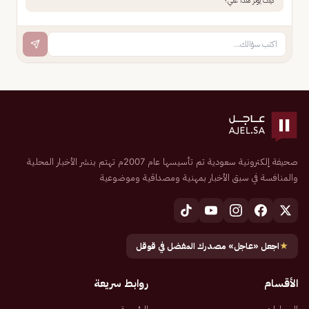
كيف يؤثر هذا علي؟
صحيفة إلكترونية سعودية تم تأسيسها عام 2007م تهتم بنشر الأخبار المحلية
والمنافسة في سبق الأخبار بمهنية ومصداقية وموضوعية
★
اجعل «عاجل» مصدرك المفضل في قوقل
الأقسام
روابط سريعة