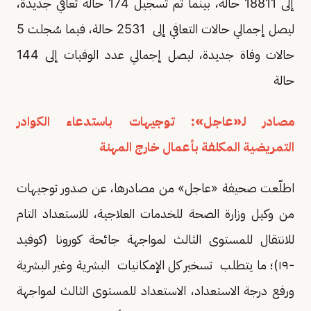
إلى 18811 حالة، بينما تم تسجيل 174 حالة تعافي جديدة،
ليصل إجمالي حالات التعافي إلى 2531 حالة، فيما سُجلت 5
حالات وفاة جديدة، ليصل إجمالي عدد الوفيات إلى 144
حالة
مصادر لـ«عاجل»: توجيهات باستدعاء الكوادر
التمريضية المكلفة بأعمال خارج المهنة
اطلّعت صحيفة «عاجل» من مصادرها، عن صدور توجيهات
من وكيل وزارة الصحة للخدمات العلاجية، للاستعداد التام
للانتقال للمستوى الثالث لمواجهة جائحة كورونا (كوفيد
-١٩)؛ ما يتطلب تسخير كل الإمكانيات البشرية وغير البشرية
ورفع درجة الاستعداد، الاستعداد للمستوى الثالث لمواجهة