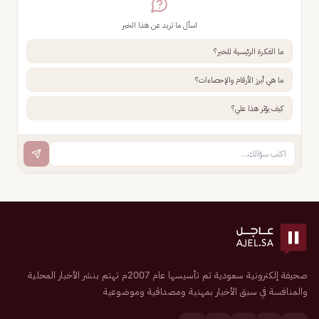
اسأل ما تريد عن هذا الخبر
ما الفكرة الرئيسية للخبر؟
ما هي أبرز الأرقام والإحصاءات؟
كيف يؤثر هذا علي؟
صحيفة إلكترونية سعودية تم تأسيسها عام 2007م تهتم بنشر الأخبار المحلية
والمنافسة في سبق الأخبار بمهنية ومصداقية وموضوعية