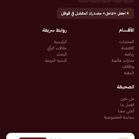
★
اجعل «عاجل» مصدرك المفضل في قوقل
الأقسام
روابط سريعة
المحليات
الرئيسية
الاقتصاد
مقالات الرأي
رياضة
البحث
مدارات عالمية
النشرة البريدية
وظائف
الترفيه
الصحيفة
من نحن
اتصل بنا
أعلن معنا
سياسة الخصوصية