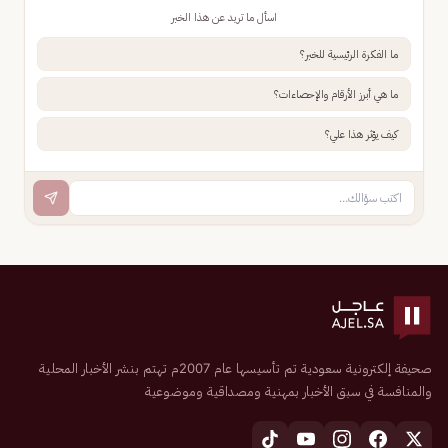
اسأل ما تريد عن هذا الخبر
ما الفكرة الرئيسية للخبر؟
ما هي أبرز الأرقام والإحصاءات؟
كيف يؤثر هذا علي؟
صحيفة إلكترونية سعودية تم تأسيسها عام 2007م تهتم بنشر الأخبار المحلية
والمنافسة في سبق الأخبار بمهنية ومصداقية وموضوعية