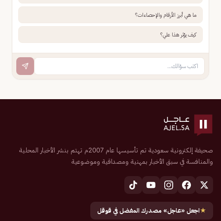
ما هي أبرز الأرقام والإحصاءات؟
كيف يؤثر هذا علي؟
صحيفة إلكترونية سعودية تم تأسيسها عام 2007م تهتم بنشر الأخبار المحلية
والمنافسة في سبق الأخبار بمهنية ومصداقية وموضوعية
★
اجعل «عاجل» مصدرك المفضل في قوقل