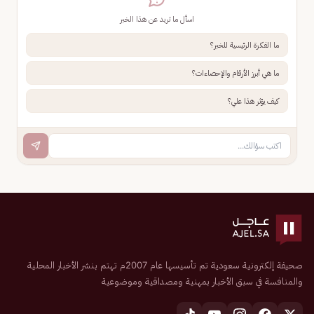
اسأل ما تريد عن هذا الخبر
ما الفكرة الرئيسية للخبر؟
ما هي أبرز الأرقام والإحصاءات؟
كيف يؤثر هذا علي؟
صحيفة إلكترونية سعودية تم تأسيسها عام 2007م تهتم بنشر الأخبار المحلية
والمنافسة في سبق الأخبار بمهنية ومصداقية وموضوعية