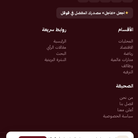
★
اجعل «عاجل» مصدرك المفضل في قوقل
الأقسام
روابط سريعة
المحليات
الرئيسية
الاقتصاد
مقالات الرأي
رياضة
البحث
مدارات عالمية
النشرة البريدية
وظائف
الترفيه
الصحيفة
من نحن
اتصل بنا
أعلن معنا
سياسة الخصوصية