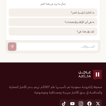
اسأل ما تريد عن هذا الخبر
ما الفكرة الرئيسية للخبر؟
ما هي أبرز الأرقام والإحصاءات؟
كيف يؤثر هذا علي؟
صحيفة إلكترونية سعودية تم تأسيسها عام 2007م تهتم بنشر الأخبار المحلية
والمنافسة في سبق الأخبار بمهنية ومصداقية وموضوعية