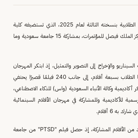
انطلقت اليوم فعاليات مهرجان الأفلام السينمائية الطلابية بنسخته الثالثة لعام 2025، الذي تستضيفه كلية
بمركز الملك فيصل للمؤتمرات، بمشاركة 15 جامعة سعودية وما
لسيناريو والإخراج إلى التصوير والتمثيل، إذ ابتكر المهرجان
فئة أفلام الذكاء الاصطناعي، التي شارك من خلالها الطلاب بسبعة أفلام، إلى جانب 240 فيلمًا قصيرًا يحتفي
كاديمية وكالة الأنباء السعودية (واس) للذكاء الاصطناعي،
ابات الرسمية للأكاديمية وللمشاركة في مهرجان الأفلام السينمائية
ك به 6 أفلام.
وتُوِّج خلال الفعاليات الفائزون بالمراكز الأولى في عدد من الأفلام المشاركة، إذ حصل فيلم "PTSD" من جامعة