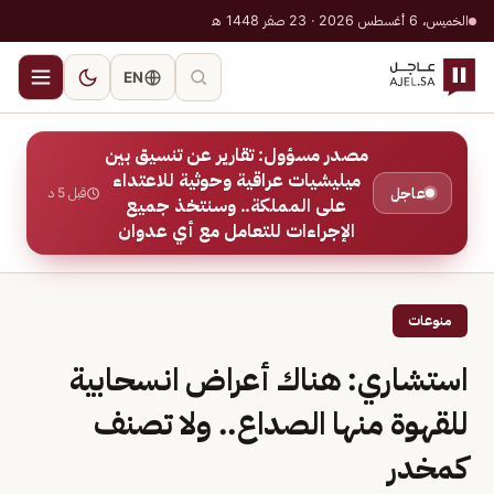
الخميس، 6 أغسطس 2026 · 23 صفر 1448 هـ
EN
مصدر مسؤول: تقارير عن تنسيق بين
ميليشيات عراقية وحوثية للاعتداء
عاجل
قبل 5 د
على المملكة.. وسنتخذ جميع
الإجراءات للتعامل مع أي عدوان
منوعات
استشاري: هناك أعراض انسحابية
للقهوة منها الصداع.. ولا تصنف
كمخدر