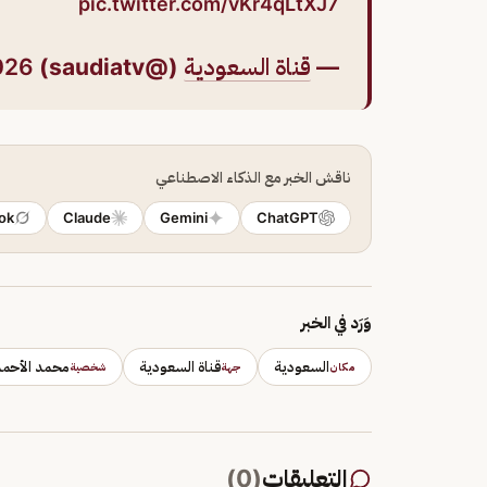
pic.twitter.com/vKr4qLtXJ7
—
قناة السعودية
(@saudiatv)
026
ناقش الخبر مع الذكاء الاصطناعي
ok
Claude
Gemini
ChatGPT
وَرَد في الخبر
السعودية
قناة السعودية
محمد الأحمد
مكان
جهة
شخصية
التعليقات
(
0
)