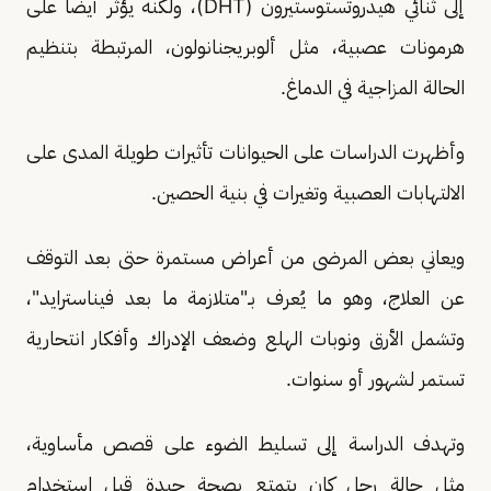
إلى ثنائي هيدروتستوستيرون (DHT)، ولكنه يؤثر أيضا على
هرمونات عصبية، مثل ألوبريجنانولون، المرتبطة بتنظيم
الحالة المزاجية في الدماغ.
وأظهرت الدراسات على الحيوانات تأثيرات طويلة المدى على
الالتهابات العصبية وتغيرات في بنية الحصين.
ويعاني بعض المرضى من أعراض مستمرة حتى بعد التوقف
عن العلاج، وهو ما يُعرف بـ"متلازمة ما بعد فيناسترايد"،
وتشمل الأرق ونوبات الهلع وضعف الإدراك وأفكار انتحارية
تستمر لشهور أو سنوات.
وتهدف الدراسة إلى تسليط الضوء على قصص مأساوية،
مثل حالة رجل كان يتمتع بصحة جيدة قبل استخدام