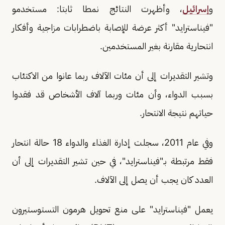
و
إسرائيل
، وأظهرت النتائج نمطا ثابتا: مستخدمو
"فيناسترايد" أكثر عرضة للإصابة باضطرابات مزاجية وأفكار
انتحارية مقارنة بغير المستخدمين.
وتشير التقديرات إلى أن مئات الآلاف ربما عانوا من الاكتئاب
بسبب الدواء، وأن مئات وربما آلاف الأشخاص قد فقدوا
حياتهم نتيجة الانتحار.
وفي عام 2011، سجلت إدارة الغذاء والدواء 18 حالة انتحار
فقط مرتبطة بـ"فيناسترايد"، في حين تشير التقديرات إلى أن
العدد كان يجب أن يصل إلى الآلاف.
يعمل "فيناسترايد" على منع تحويل هرمون التستوستيرون