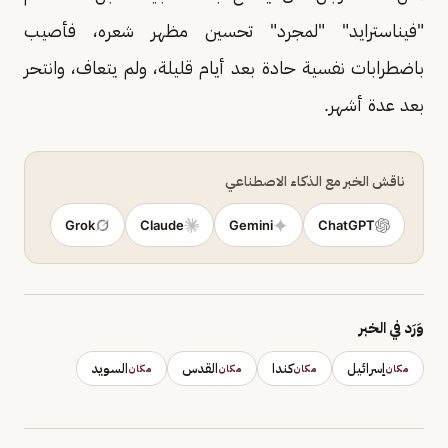
"فيناسترايد" "لمجرد" تحسين مظهر شعره، فأصيب
باضطرابات نفسية حادة بعد أيام قليلة، ولم يتعاف، وانتحر
بعد عدة أشهر.
ناقش الخبر مع الذكاء الاصطناعي
Grok
Claude
Gemini
ChatGPT
وَرَد في الخبر
إسرائيل
كندا
القدس
السويد
مكان
مكان
مكان
مكان