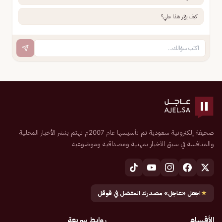
كيف يؤثر هذا علي؟
صحيفة إلكترونية سعودية تم تأسيسها عام 2007م تهتم بنشر الأخبار المحلية
والمنافسة في سبق الأخبار بمهنية ومصداقية وموضوعية
★
اجعل «عاجل» مصدرك المفضل في قوقل
الأقسام
روابط سريعة