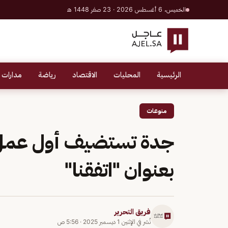
الخميس، 6 أغسطس 2026 · 23 صفر 1448 هـ
الرئيسية
المحليات
الاقتصاد
رياضة
مدارات 
منوعات
جدة تستضيف أول عمل 
بعنوان "اتفقنا"
فريق التحرير
نُشر في
الإثنين 1 ديسمبر 2025
·
5:56 ص