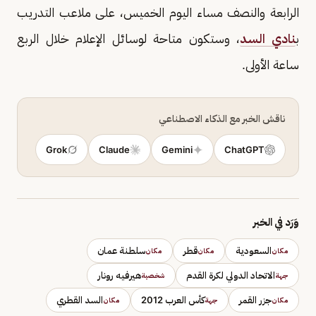
الرابعة والنصف مساء اليوم الخميس، على ملاعب التدريب
ب
نادي السد
، وستكون متاحة لوسائل الإعلام خلال الربع
ساعة الأولى.
ناقش الخبر مع الذكاء الاصطناعي
Grok
Claude
Gemini
ChatGPT
وَرَد في الخبر
السعودية
قطر
سلطنة عمان
مكان
مكان
مكان
الاتحاد الدولي لكرة القدم
هيرفيه رونار
جهة
شخصية
جزر القمر
كأس العرب 2012
السد القطري
مكان
جهة
مكان