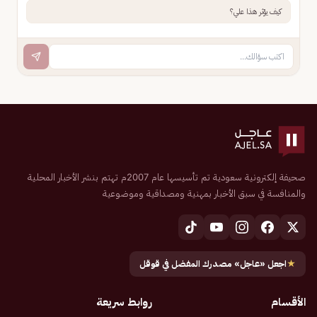
كيف يؤثر هذا علي؟
صحيفة إلكترونية سعودية تم تأسيسها عام 2007م تهتم بنشر الأخبار المحلية
والمنافسة في سبق الأخبار بمهنية ومصداقية وموضوعية
★
اجعل «عاجل» مصدرك المفضل في قوقل
الأقسام
روابط سريعة