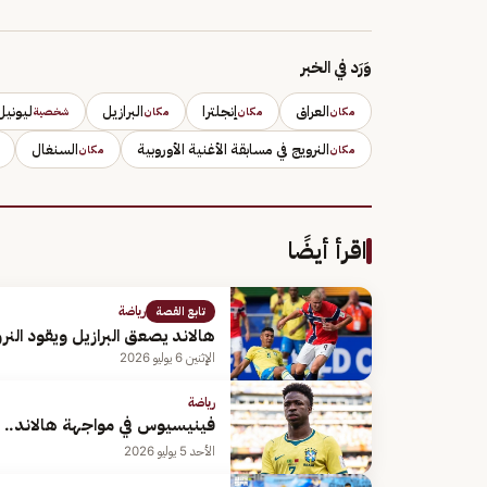
وَرَد في الخبر
العراق
إنجلترا
البرازيل
ليوني
مكان
مكان
مكان
شخصية
النرويج في مسابقة الأغنية الأوروبية
السنغال
مكان
مكان
اقرأ أيضًا
رياضة
تابع القصة
هالاند يصعق البرازيل ويقود النرو
الإثنين 6 يوليو 2026
رياضة
فينيسيوس في مواجهة هالاند.. ال
الأحد 5 يوليو 2026