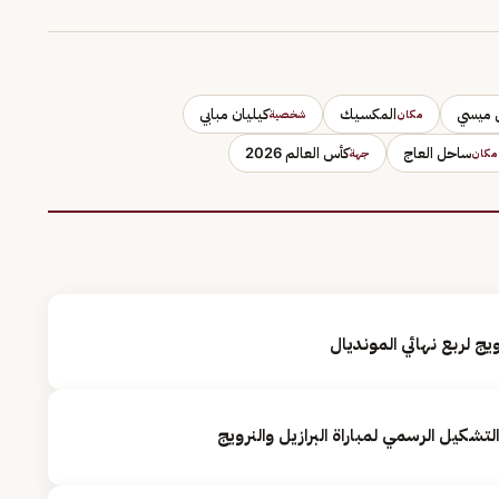
ل ميسي
المكسيك
كيليان مبابي
مكان
شخصية
ساحل العاج
كأس العالم 2026
مكان
جهة
يج لربع نهائي المونديال
تشكيل الرسمي لمباراة البرازيل والنرويج