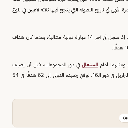
أولى في تاريخ البطولة التي ينجح فيها ثلاثة لاعبين في بلوغ
ويواصل هالاند عروضه التهديفية مع منتخب بلاده، إذ سجل في آخر 14 مباراة دولية متتالية، بعدما كان هداف
 ومثلهما أمام
السنغال
في دور المجموعات، قبل أن يضيف
في دور الـ32، وثنائية أمام البرازيل في دور الـ16، ليرفع رصيده الدولي إلى 62 هدفًا في 54
Gr