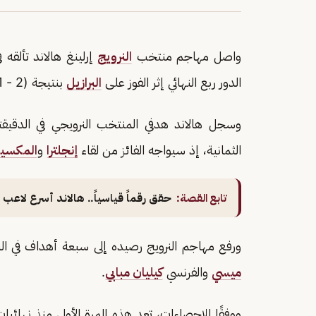
واصل مهاجم منتخب
النرويج
إرلينغ هالاند تألقه 
الدور ربع النهائي إثر الفوز على
البرازيل
بنتيجة (2 - 1)، في المواجهة التي جمعتهما ضمن منافسات دور الـ16.
الثمانية، إذ سيواجه الفائز من لقاء
إنجلترا
و
المكسي
تابع القصة:
حقق رقماً قياسياً.. هالاند أسرع لاعب يصل إلى 60 هدفاً مع
ورفع مهاجم النرويج رصيده إلى سبعة أهداف في الب
ميسي
والفرنسي
كيليان مبابي
.