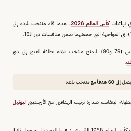
في نهائيات
كأس العالم 2026
، بعدما قاد منتخب بلاده إلى
وسجل هالاند هدفي المنتخب النرويجي في الدقيقتين (79 و90)، ليمنح منتخب بلاده بطاقة العبور إلى دور
ك
.
 منتخب بلاده
طولة، ليتقاسم صدارة ترتيب الهدافين مع الأرجنتيني
ليونيل
ووفقًا للإحصاءات، تعد هذه المرة الأولى منذ نهائيات كأس العالم 1958 التي يشهد فيها المونديال تسجيل ثلاثة