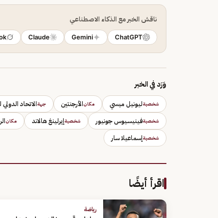
ناقش الخبر مع الذكاء الاصطناعي
ok
Claude
Gemini
ChatGPT
وَرَد في الخبر
ليونيل ميسي
الأرجنتين
الاتحاد الدولي ل
شخصية
مكان
جهة
فينيسيوس جونيور
إيرلينغ هالاند
ال
شخصية
شخصية
مكان
إسماعيلا سار
شخصية
اقرأ أيضًا
رياضة