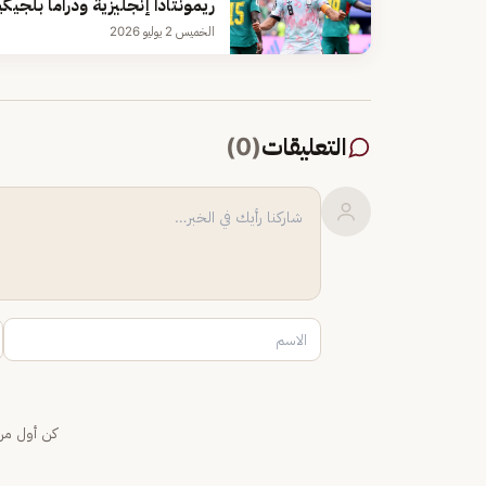
ريمونتادا إنجليزية ودراما بلجيكية
الخميس 2 يوليو 2026
التعليقات
(
0
)
كن أول من 