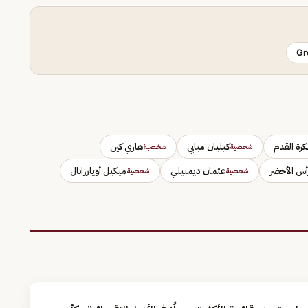
Gr
كرة القدم
كيليان مبابي
هاري كين
شخصية
شخصية
رأس الأخضر
عثمان ديمبيلي
ميكيل أويارزابال
شخصية
شخصية