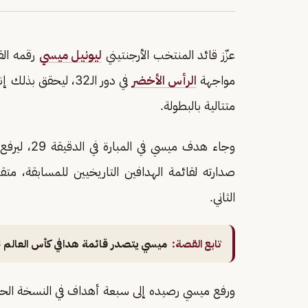
عزّز قائد المنتخب الأرجنتيني
ليونيل ميسي
مواجهة
الرأس الأخضر
في دور الـ32، ليحقق
متتالية بالبطولة.
صدارته لقائمة الهدافين التاريخيين للمسابقة، مت
الثاني.
تابع القصة:
ميسي يتصدر قائمة هدافي كأس العالم 2026 مع ختام دور المجموعات
ورفع ميسي رصيده إلى سبعة أهداف في النسخة الحالي