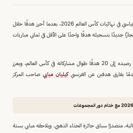
رقمه القياسي في نهائيات كأس العالم 2026، بعدما أحرز هدفًا خلال
 بذلك إنجازًا جديدًا بتسجيله هدفًا واحدًا على الأقل في ثماني مباريات
وجاء هدف ميسي في المبارة في الدقيقة 29، ليرفع رصيده إلى 20 هدفًا طوال مشاركاته في كأس العالم، ويعزز
قدمًا بفارق هدفين عن الفرنسي
كيليان مبابي
صاحب المركز
ة، متصدرًا سباق جائزة الحذاء الذهبي. ويلاحقه مبابي بستة