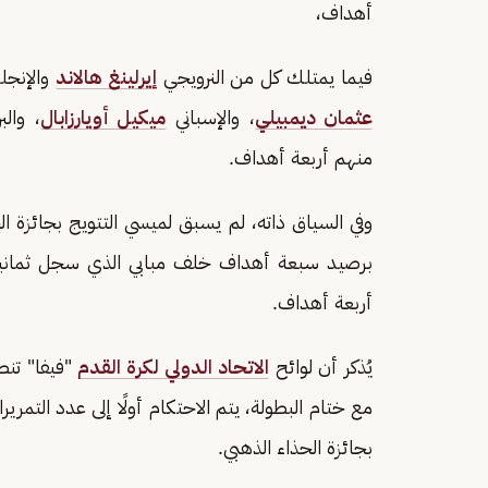
أهداف،
فيما يمتلك كل من النرويجي
إيرلينغ هالاند
والإنجل
عثمان ديمبيلي
، والإسباني
ميكيل أويارزابال
، والب
منهم أربعة أهداف.
أربعة أهداف.
يُذكر أن لوائح
الاتحاد الدولي لكرة القدم
"فيفا" تنص
مع ختام البطولة، يتم الاحتكام أولًا إلى عدد التمر
بجائزة الحذاء الذهبي.