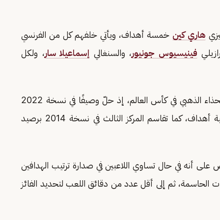
يزي
هاري كين
خمسة أهداف، ويأتي خلفهم كل من الفرنسي
رازيلي
فينيسيوس جونيور
، والسنغالي
إسماعيلا سار
، ولكل
وفي السياق ذاته، لم يسبق لميسي التتويج بجائزة الحذاء الذهبي في كأس العالم، إذ حلّ وصيفًا في نسخة 2022
برصيد سبعة أهداف خلف مبابي الذي سجل ثمانية أهداف، كما تقاسم المركز الثالث في نسخة 2014 برصيد
 على أنه في حال تساوي اللاعبين في صدارة ترتيب الهدافين
يرات الحاسمة، ثم إلى أقل عدد من دقائق اللعب لتحديد الفائز