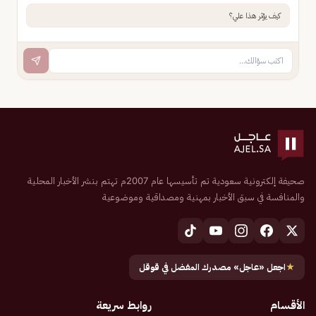
كيف يؤثر هذا علي؟
صحيفة إلكترونية سعودية تم تأسيسها عام 2007م تهتم بنشر الأخبار المحلية
والمنافسة في سبق الأخبار بمهنية ومصداقية وموضوعية
★
اجعل «عاجل» مصدرك المفضل في قوقل
الأقسام
روابط سريعة