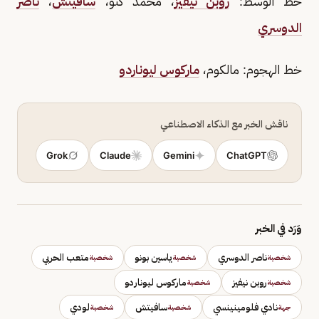
خط الوسط:
روبن نيفيز
، محمد كنو،
سافيتش
،
ناصر
الدوسري
خط الهجوم: مالكوم،
ماركوس ليوناردو
ناقش الخبر مع الذكاء الاصطناعي
Grok
Claude
Gemini
ChatGPT
وَرَد في الخبر
ناصر الدوسري
ياسين بونو
متعب الحربي
شخصية
شخصية
شخصية
روبن نيفيز
ماركوس ليوناردو
شخصية
شخصية
نادي فلومينينسي
سافيتش
لودي
جهة
شخصية
شخصية