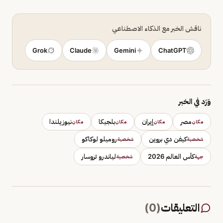
ناقش الخبر مع الذكاء الاصطناعي
Grok
Claude
Gemini
ChatGPT
وَرَد في الخبر
مصر
إيران
بلجيكا
نيوزيلندا
مكان
مكان
مكان
مكان
كيفن دي بروين
روميلو لوكاكو
شخصية
شخصية
كأس العالم 2026
لياندرو تروسار
جهة
شخصية
التعليقات
(
0
)