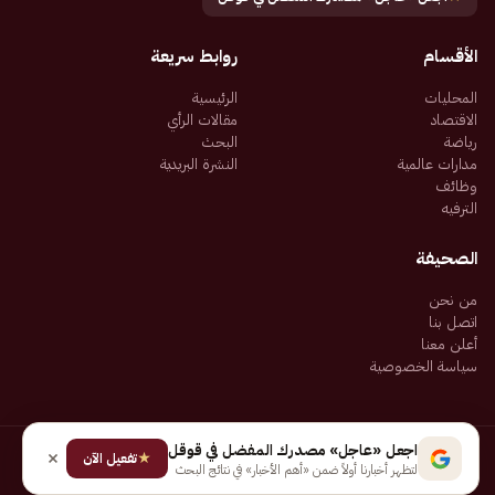
الأقسام
روابط سريعة
المحليات
الرئيسية
الاقتصاد
مقالات الرأي
رياضة
البحث
مدارات عالمية
النشرة البريدية
وظائف
الترفيه
الصحيفة
من نحن
اتصل بنا
أعلن معنا
سياسة الخصوصية
اجعل «عاجل» مصدرك المفضل في قوقل
★
جميع الحقوق محفوظة لـ شركة إيجاز للنشر الإلكتروني المالكة لصحيفة عاجل
تفعيل الآن
لتظهر أخبارنا أولاً ضمن «أهم الأخبار» في نتائج البحث
سياسة الخصوصية
شروط الاستخدام