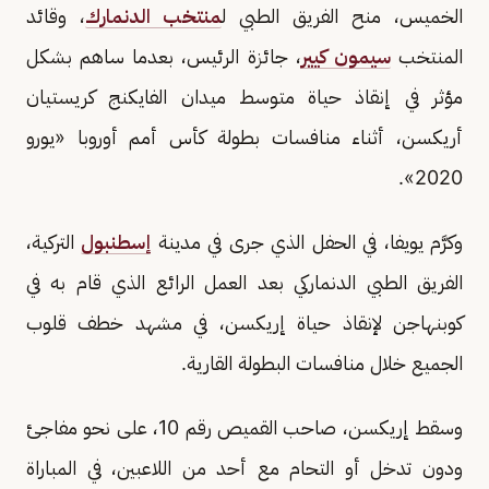
الخميس، منح الفريق الطبي ل
منتخب الدنمارك
، وقائد
المنتخب
سيمون كيير
، جائزة الرئيس، بعدما ساهم بشكل
مؤثر في إنقاذ حياة متوسط ميدان الفايكنج كريستيان
أريكسن، أثناء منافسات بطولة كأس أمم أوروبا «يورو
2020».
وكرَّم يويفا، في الحفل الذي جرى في مدينة
إسطنبول
التركية،
الفريق الطبي الدنماركي بعد العمل الرائع الذي قام به في
كوبنهاجن لإنقاذ حياة إريكسن، في مشهد خطف قلوب
الجميع خلال منافسات البطولة القارية.
وسقط إريكسن، صاحب القميص رقم 10، على نحو مفاجئ
ودون تدخل أو التحام مع أحد من اللاعبين، في المباراة