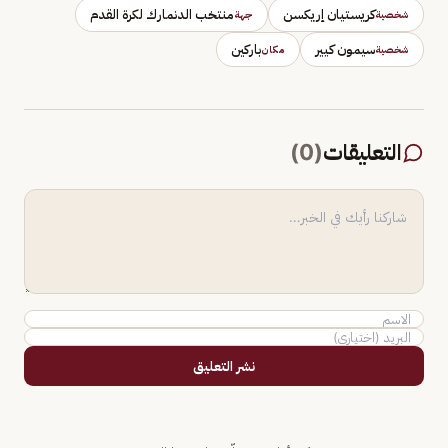
كريستيان إريكسن
منتخب الدنمارك لكرة القدم
شخصية
جهة
سيمون كيير
باركين
شخصية
مكان
التعليقات
(
0
)
نشر التعليق