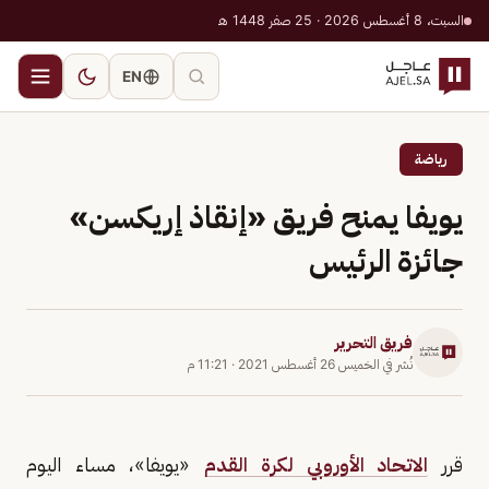
السبت، 8 أغسطس 2026 · 25 صفر 1448 هـ
EN
رياضة
يويفا يمنح فريق «إنقاذ إريكسن»
جائزة الرئيس
فريق التحرير
نُشر في
الخميس 26 أغسطس 2021
·
11:21 م
قرر
الاتحاد الأوروبي لكرة القدم
«يويفا»، مساء اليوم