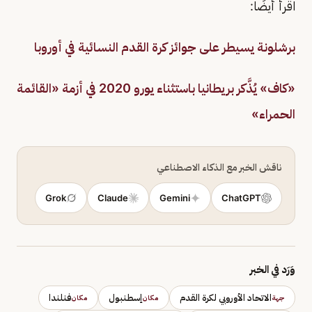
اقرأ أيضًا:
برشلونة يسيطر على جوائز كرة القدم النسائية في أوروبا
«كاف» يُذَّكر بريطانيا باستثناء يورو 2020 في أزمة «القائمة
الحمراء»
ناقش الخبر مع الذكاء الاصطناعي
Grok
Claude
Gemini
ChatGPT
وَرَد في الخبر
الاتحاد الأوروبي لكرة القدم
إسطنبول
فنلندا
جهة
مكان
مكان