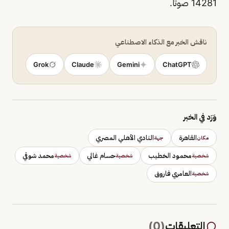
14281 صوتاً.
ناقش الخبر مع الذكاء الاصطناعي
Grok
Claude
Gemini
ChatGPT
وَرَد في الخبر
القاهرة
النادي الأهلي المصري
مكان
جهة
محمود الخطيب
حسام غالي
محمد شوقي
شخصية
شخصية
شخصية
العامري فاروق
شخصية
التعليقات
(
0
)