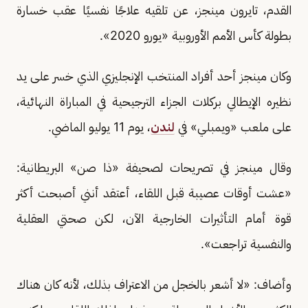
القدم، تايرون مينجز، عن تلقيه علاجًا نفسيًا عقب خسارة
بطولة كأس الأمم الأوروبية «يورو 2020».
وكان مينجز أحد أفراد المنتخب الإنجليزي الذي خسر على يد
نظيره الإيطالي بركلات الجزاء الترجيحية في المباراة النهائية،
على ملعب «ويمبلي» في
لندن
، يوم 11 يوليو الماضي.
وقال مينجز في تصريحات لصحيفة «ذا صن» البريطانية:
«عشت أوقات عصيبة قبل اللقاء، أعتقد أنني أصبحت أكثر
قوة أمام التأثيرات الخارجية الآن، لكن صحتي العقلية
والنفسية تراجعت».
وأضاف: «لا أشعر بالخجل من الاعتراف بذلك، لأنه كان هناك