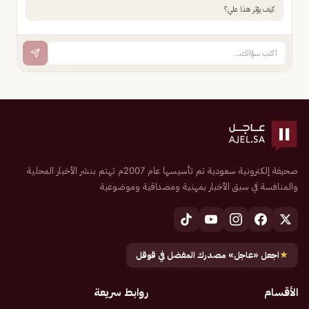
كيف يؤثر هذا علي؟
صحيفة إلكترونية سعودية تم تأسيسها عام 2007م تهتم بنشر الأخبار المحلية
والمنافسة في سبق الأخبار بمهنية ومصداقية وموضوعية
★
اجعل «عاجل» مصدرك المفضل في قوقل
الأقسام
روابط سريعة