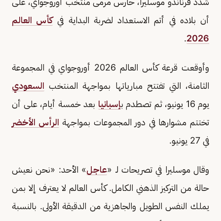
شدد فرناندو موسليرا، حارس مرمى منتخب أوروجواي، على
أن بلاده في أتم الاستعداد لضربة البداية في
كأس العالم
.
2026
وأوقعت قرعة كأس العالم 2026 أوروجواي في المجموعة
الثامنة، التي تفتتح مبارياتها بمواجهة المنتخب
السعودي
يوم 16 يونيو، ثم تصطدم ب
إسبانيا
بعد خمسة أيام، على أن
تختتم مشوارها في دور المجموعات بمواجهة
الرأس الأخضر
في 27 يونيو.
وقال موسليرا في تصريحات لـ «
عاجل
» الأحد: «نحن نعيش
حالة من التركيز الذهني الكامل. كأس العالم لا يعترف إلا بمن
يملك النفس الطويل والجاهزية من الدقيقة الأولى. بالنسبة