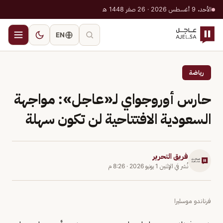
الأحد، 9 أغسطس 2026 · 26 صفر 1448 هـ
EN
رياضة
حارس أوروجواي لـ«عاجل»: مواجهة
السعودية الافتتاحية لن تكون سهلة
فريق التحرير
نُشر في
الإثنين 1 يونيو 2026
·
8:26 م
فرناندو موسليرا