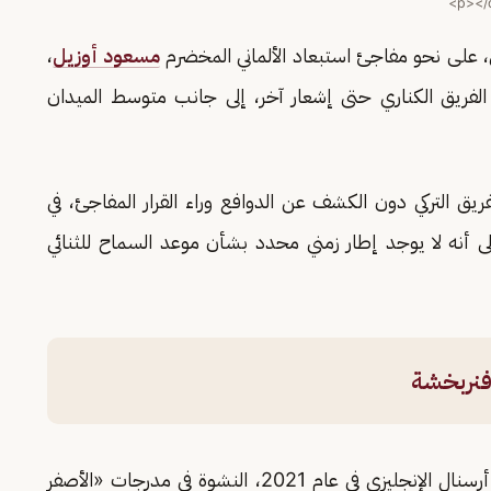
س، على نحو مفاجئ استبعاد الألماني المخضرم
مسعود أوزيل
،
الفريق الكناري حتى إشعار آخر، إلى جانب متوسط الميدان
 التركي دون الكشف عن الدوافع وراء القرار المفاجئ، في
 أنه لا يوجد إطار زمني محدد بشأن موعد السماح للثنائي
فنربخشة
وفجّر انتقال أوزيل إلى فنربخشة قادمًا من صفوف أرسنال الإنجليزي في عام 2021، النشوة في مدرجات «الأصفر