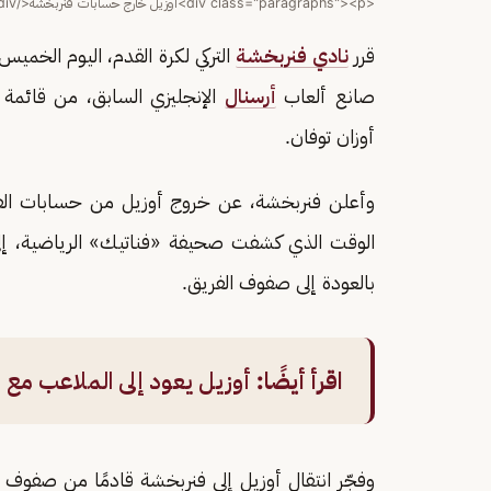
<div class="paragraphs"><p>أوزيل خارج حسابات فنربخشة</p></div>
قرر
نادي فنربخشة
التركي لكرة القدم، اليوم الخمي
صانع ألعاب
أرسنال
الإنجليزي السابق، من قائمة 
أوزان توفان.
وأعلن فنربخشة، عن خروج أوزيل من حسابات الفريق
الوقت الذي كشفت صحيفة «فناتيك» الرياضية، إلى
بالعودة إلى صفوف الفريق.
اقرأ أيضًا:
أوزيل يعود إلى الملاعب مع 