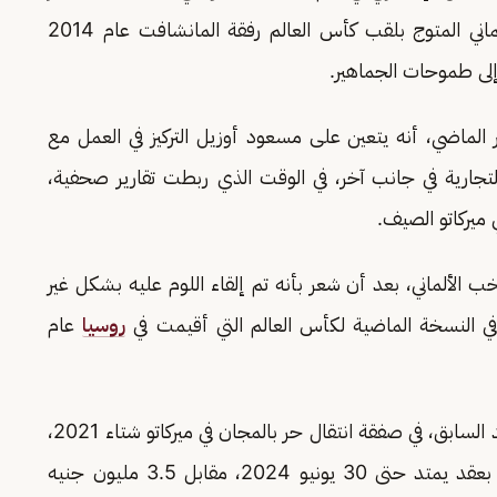
والكحلي»، بالنظير إلى مردود متوسط الميدان الألماني المتوج بلقب كأس العالم رفقة المانشافت عام 2014
 إلى طموحات الجماهير.
لماضي، أنه يتعين على مسعود أوزيل التركيز في العمل مع
لتجارية في جانب آخر، في الوقت الذي ربطت تقارير صحفية،
 ميركاتو الصيف.
خب الألماني، بعد أن شعر بأنه تم إلقاء اللوم عليه بشكل غير
في النسخة الماضية لكأس العالم التي أقيمت في
روسيا
عام
وتعاقد فنربخشة مع أوزيل، صانع ألعاب ريال مدريد السابق، في صفقة انتقال حر بالمجان في ميركاتو شتاء 2021،
بعدما فسخ الألماني التعاقد مع أرسنال الإنجليزي، بعقد يمتد حتى 30 يونيو 2024، مقابل 3.5 مليون جنيه