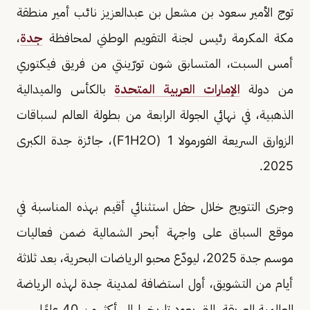
توج الأمير سعود بن مشعل بن عبدالعزيز نائب أمير منطقة
مكة المكرمة رئيس لجنة التقويم الوطني لمحافظة
جدة
،
أمس السبت، المتسابق شون تورّينتي من فريق فيكتوري
من دولة
الإمارات العربية المتحدة
بالكأس والميدالية
الذهبية، في نهائي الجولة الرابعة من بطولة العالم لسباقات
الزوارق السريعة الفورمولا 1 (F1H2O)، جائزة جدة الكبرى
2025.
وجرى التتويج خلال حفل استثنائي أقيم بهذه المناسبة في
موقع السباق على واجهة أبحر الشمالية ضمن فعاليات
موسم جدة 2025، ليودّع محبو الرياضات البحرية، بعد ثلاثة
أيام من التشويق، أول استضافة لمدينة جدة لهذه الرياضة
العالمية العريقة، التي يعود تاريخها إلى أكثر من 40 عامًا.