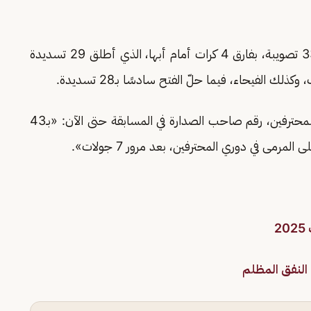
وجاء النصر في المركز الثاني على سلم التسديدات بـ33 تصويبة، بفارق 4 كرات أمام أبها، الذي أطلق 29 تسديدة
الفيحاء، فيما حلّ الفتح سادسًا بـ28 تسديدة.
ووثق حساب دوري كأس الأمير محمد بن سلمان للمحترفين، رقم صاحب الصدارة في المسابقة حتى الآن: «بـ43
لمرمى في دوري المحترفين، بعد مرور 7 جولات».
2
النفق المظلم