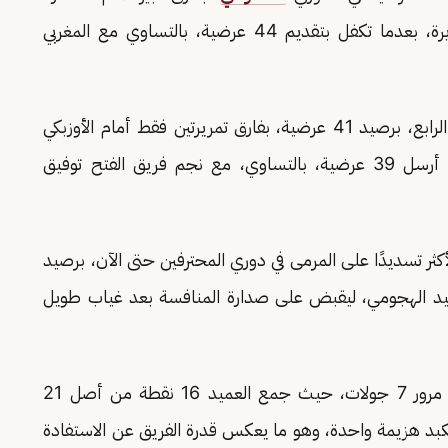
تمريرتين فقط أمام الأوزبكي
، جناح فريق النصر، الذي أرسل 39 عرضية، بالتساوي، مع نجم فريق الفتح توفيق
كثر تسديدًا على المرمى في دوري المحترفين حتى الآن، برصيد
صعيد الهجومي، ليقبض على صدارة المنافسة بعد غياب طويل
ونجح الاتحاد في فرض الهيمنة على المسابقة بعد مرور 7 جولات، حيث جمع العميد 16 نقطة من أصل 21
 بينما تكبد هزيمة واحدة، وهو ما يعكس قدرة الفريق عن الاستفادة