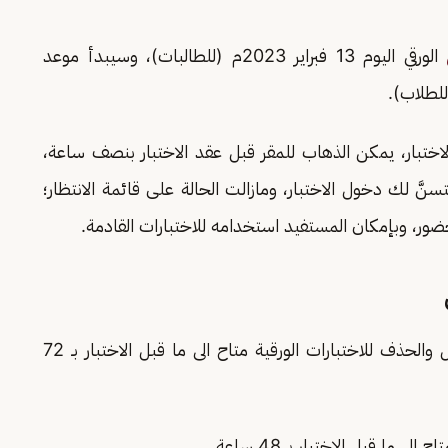
الورقي اليوم 13 فبراير 2023م (للطالبات)، وسيبدأ موعد
ختبار، يمكن الذهاب للمقر قبل عقد الاختبار بنصف ساعة،
ّ لك دخول الاختبار، ومازالت الحالة على قائمة الانتظار؛
حضور، وبإمكان المستفيد استخدامه للاختبارات القادمة.
فإن آخر موعد للتعديل والحذف للاختبارات الورقية متاح الى ما قبل الاختبار بـ 72
ما قبل الاختبار بـ 48 ساعة.