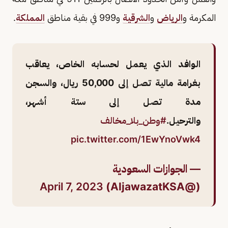
المكرمة و
الرياض
و
الشرقية
و999 في بقية مناطق
المملكة
.
الوافد الذي يعمل لحسابه الخاص، يعاقب
بغرامة مالية تصل إلى 50,000 ريال، والسجن
مدة تصل إلى ستة أشهر،
والترحيل.
#وطن_بلا_مخالف
pic.twitter.com/1EwYnoVwk4
— الجوازات السعودية
April 7, 2023
(@AljawazatKSA)