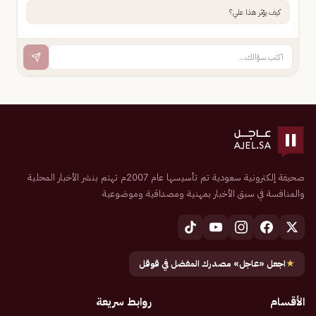
كيف يؤثر هذا علي؟
صحيفة إلكترونية سعودية تم تأسيسها عام 2007م تهتم بنشر الأخبار المحلية
والمنافسة في سبق الأخبار بمهنية ومصداقية وموضوعية
★
اجعل «عاجل» مصدرك المفضل في قوقل
الأقسام
روابط سريعة