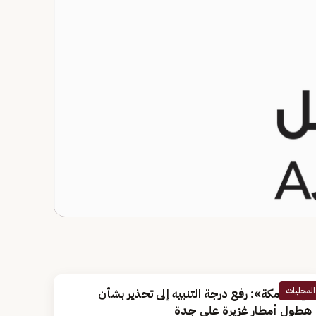
المحليات
«إمارة مكة»: رفع درجة التنبيه إلى تحذير بشأن
هطول أمطار غزيرة على جدة