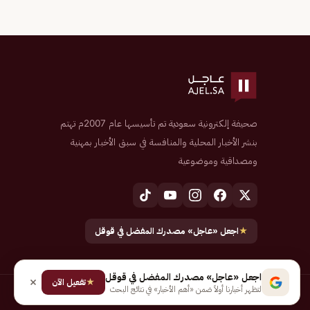
صحيفة إلكترونية سعودية تم تأسيسها عام 2007م تهتم
بنشر الأخبار المحلية والمنافسة في سبق الأخبار بمهنية
ومصداقية وموضوعية
★
اجعل «عاجل» مصدرك المفضل في قوقل
اجعل «عاجل» مصدرك المفضل في قوقل
★
تفعيل الآن
لتظهر أخبارنا أولاً ضمن «أهم الأخبار» في نتائج البحث
جميع الحقوق محفوظة لـ شركة إيجاز للنشر الإلكتروني المالكة لصحيفة عاجل