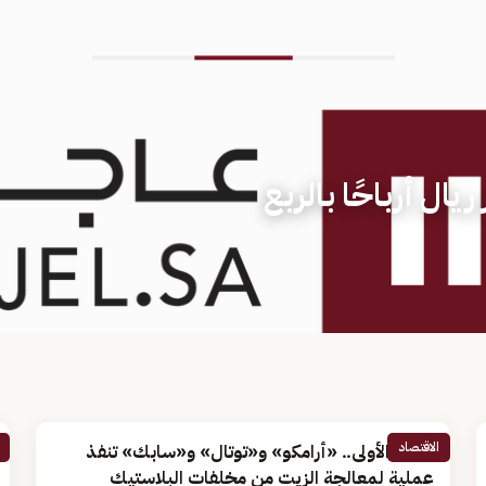
سجل 103.4 مليار ريال أرباحًا بالربع
الاقتصاد
للمرة الأولى.. «أرامكو» و«توتال» و«سابك» تنفذ
عملية لمعالجة الزيت من مخلفات البلاستيك