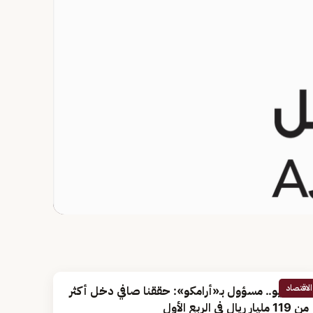
الاقتصاد
بالفيديو.. مسؤول بـ«أرامكو»: حققنا صافي دخل أكثر
من 119 مليار ريال في الربع الأول