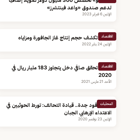
«أرامكو» تخصِّص 300 مليون دولار تمويلًا إضافيًا
لدعم صندوق «واعد فينتشرز»
الإثنين 6 فبراير 2023
الاقتصاد
أرامكو تكشف حجم إنتاج غاز الجافورة ومزاياه
الإثنين 24 يناير 2022
الاقتصاد
أرامكو تحقق صافي دخل يتجاوز 183 مليار ريال في
2020
الأحد 21 مارس 2021
المحليات
خزان وقود جدة.. قيادة التحالف: تورط الحوثيين في
الاعتداء الإرهابي الجبان
الإثنين 23 نوفمبر 2020