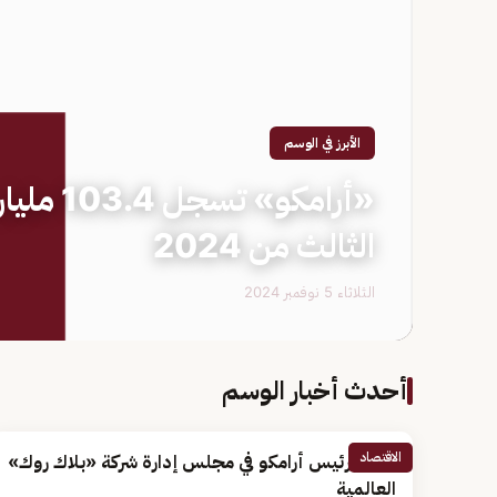
الأبرز في الوسم
«أرامكو» ت
الثالث من 2024
الثلاثاء 5 نوفمبر 2024
أحدث أخبار الوسم
الاقتصاد
تعيين رئيس أرامكو في مجلس إدارة شركة «بلاك روك»
العالمية