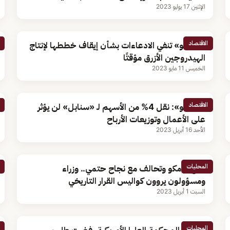
الإثنين 17 يوليو 2023
الاقتصاد
«أرامكو» تنفي الادعاءات بشأن إيقاف خططها لإنتاج
الهيدروجين الأزرق مؤقتًا
الخميس 11 مايو 2023
الاقتصاد
«أرامكو»: نقل 4% من الأسهم لـ «سنابل» لن يؤثر
على الأعمال وتوزيعات الأرباح
الأحد 16 أبريل 2023
المحليات
طرح أرامكو وتحالف مع نجاح حتمي.. وزراء
ومسؤولون يروون كواليس القرار التاريخي
السبت 1 أبريل 2023
المحليات