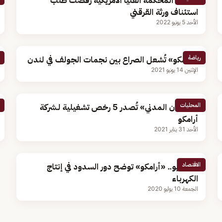
أرامكو: المحكمة العليا الأمريكية رفضت طلب
استئناف ورثة القرقني
الأحد 5 يونيو 2022
رياضة
«أرامكو» تُشعل الصراع بين نجمات الجولف في لندن
الإثنين 14 يونيو 2021
المحليات
«الطيران المدني» تُصدر 5 رخص تشغيلية لـشركة
أرامكو
الأحد 31 يناير 2021
الاقتصاد
بالفيديو.. «أرامكو» توضح دور السدود في إنتاج
الكهرباء
الجمعة 10 يوليو 2020