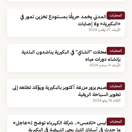
المحليات
الدفاع المدني يخمد حريقًا بمستودع تخزين تمور في
«البكيرية» ولا إصابات
الأربعاء 27 نوفمبر 2024
المحليات
مرتادوا محلات "الشاي" في البكيرية يناشدون البلدية
بإنشاء دورات مياه
الأربعاء 4 سبتمبر 2024
المحليات
أمير القصيم يزور مزرعة أكتوبر بالبكيرية ويؤكد تطلعه إلى
تطوير السياحة الريفية
الثلاثاء 16 يوليو 2024
المحليات
عطل وليس «تلامس».. شركة الكهرباء توضح لـ«عاجل»
ما حدث في أسلاك التيار بحي النهضة في البكيرية