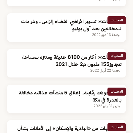
المحليات
«البلديات»: تسوير الأراضي الفضاء إلزامي.. وغرامات
للمخالفين بعد أول يوليو
الجمعة 13 مايو 2022
المحليات
«البلديات»: أكثر من 8100 حديقة ومنتزه بمساحة
تتجاوز155 مليون م2 خلال 2021
الجمعة 22 أبريل 2022
المحليات
خلال جولات رقابية.. إغلاق 5 منشآت غذائية مخالفة
بالعمرة في مكة
الإثنين 31 يناير 2022
المحليات
7 توجيهات من «البلدية والإسكان» إلى الأمانات بشأن