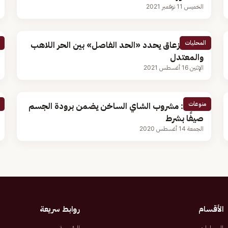
الخميس 11 نوفمبر 2021
المحليات
خالد الزعاق يحدد «الحد الفاصل» بين الحر اللاهب
والمعتدل
الإثنين 16 أغسطس 2021
منوعات
دراسة: مشروب الشاي الساخن يضمن برودة الجسم
صيفًا بشرط
الجمعة 14 أغسطس 2020
الأقسام
روابط سريعة