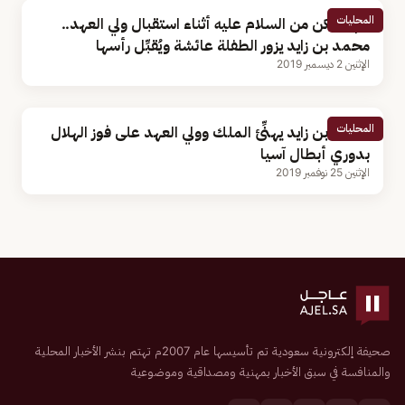
المحليات
لم تتمكن من السلام عليه أثناء استقبال ولي العهد..
محمد بن زايد يزور الطفلة عائشة ويُقبِّل رأسها
الإثنين 2 ديسمبر 2019
المحليات
محمد بن زايد يهنِّئ الملك وولي العهد على فوز الهلال
بدوري أبطال آسيا
الإثنين 25 نوفمبر 2019
صحيفة إلكترونية سعودية تم تأسيسها عام 2007م تهتم بنشر الأخبار المحلية
والمنافسة في سبق الأخبار بمهنية ومصداقية وموضوعية