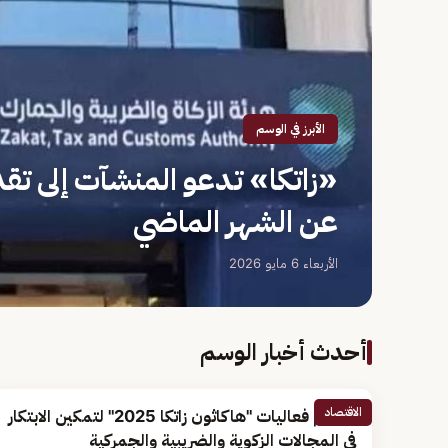
الأبرز في الوسم
«زاتكا» تدعو المنشآت إلى تق
عن الشهر الماضي
الأربعاء 6 مايو 2026
أحدث أخبار الوسم
الاقتصاد
اختتام فعاليات "هاكاثون زاتكا 2025" لتمكين الابتكار
في المجالات الزكوية والضريبية والجمركية