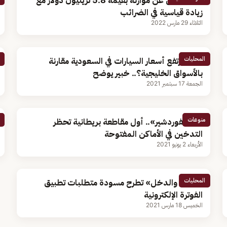
بايدن يعلن عن موازنة بقيمة 5.8 تريليون دولار مع
زيادة قياسية في الضرائب
الثلاثاء 29 مارس 2022
المحليات
لماذا ترتفع أسعار السيارات في السعودية مقارنة
بالأسواق الخليجية؟.. خبير يوضح
الجمعة 17 سبتمبر 2021
منوعات
«أكسفوردشير».. أول مقاطعة بريطانية تحظر
التدخين في الأماكن المفتوحة
الأربعاء 2 يونيو 2021
المحليات
«الزكاة والدخل» تطرح مسودة متطلبات تطبيق
الفوترة الإلكترونية
الخميس 18 مارس 2021