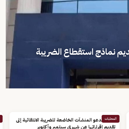
ديم نماذج استقطاع الضريبة
المحليات
"زاتكا" تدعو المنشآت الخاضعة للضريبة الانتقائية إلى
تقديم إقراراتها عن شهري سبتمبر وأكتوبر