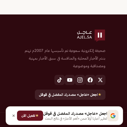
صحيفة إلكترونية سعودية تم تأسيسها عام 2007م تهتم
بنشر الأخبار المحلية والمنافسة في سبق الأخبار بمهنية
ومصداقية وموضوعية
★
اجعل «عاجل» مصدرك المفضل في قوقل
اجعل «عاجل» مصدرك المفضل في قوقل
★
تفعيل الآن
لتظهر أخبارنا أولاً ضمن «أهم الأخبار» في نتائج البحث
جميع الحقوق محفوظة لـ شركة إيجاز للنشر الإلكتروني المالكة لصحيفة عاجل