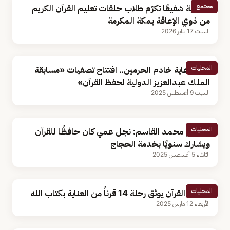
مجتمع
جمعية شفيعًا تكرّم طلاب حلقات تعليم القرآن الكريم
من ذوي الإعاقة بمكة المكرمة
السبت 17 يناير 2026
المحليات
تحت رعاية خادم الحرمين.. افتتاح تصفيات «مسابقة
الملك عبدالعزيز الدولية لحفظ القرآن»
السبت 9 أغسطس 2025
المحليات
ابن عم محمد القاسم: نجل عمي كان حافظًا للقرآن
ويشارك سنويًا بخدمة الحجاج
الثلاثاء 5 أغسطس 2025
المحليات
متحف القرآن يوثق رحلة 14 قرناً من العناية بكتاب الله
الأربعاء 12 مارس 2025