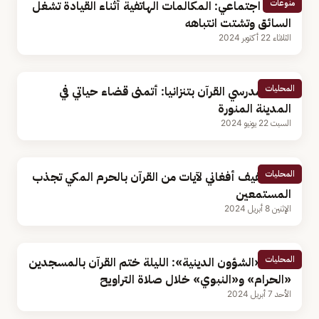
منوعات
باحث اجتماعي: المكالمات الهاتفية أثناء القيادة تشغل
السائق وتشتت انتباهه
الثلاثاء 22 أكتوبر 2024
المحليات
رئيس مدرسي القرآن بتنزانيا: أتمنى قضاء حياتي في
المدينة المنورة
السبت 22 يونيو 2024
المحليات
تلاوة كفيف أفغاني لآيات من القرآن بالحرم المكي تجذب
المستمعين
الإثنين 8 أبريل 2024
المحليات
رئاسة «الشؤون الدينية»: الليلة ختم القرآن بالمسجدين
«الحرام» و«النبوي» خلال صلاة التراويح
الأحد 7 أبريل 2024